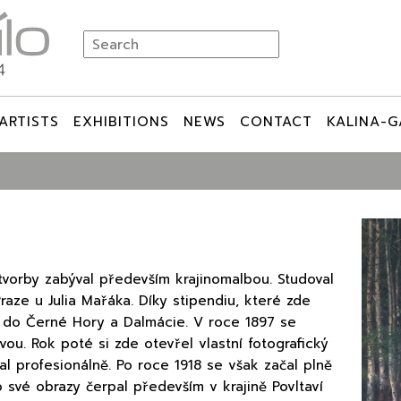
ARTISTS
EXHIBITIONS
NEWS
CONTACT
KALINA-G
tvorby zabýval především krajinomalbou. Studoval
aze u Julia Mařáka. Díky stipendiu, které zde
tu do Černé Hory a Dalmácie. V roce 1897 se
vou. Rok poté si zde otevřel vlastní fotografický
val profesionálně. Po roce 1918 se však začal plně
své obrazy čerpal především v krajině Povltaví