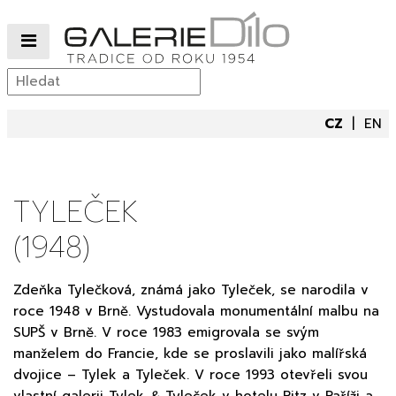
CZ
EN
TYLEČEK
(1948)
Zdeňka Tylečková, známá jako Tyleček, se narodila v
roce 1948 v Brně. Vystudovala monumentální malbu na
SUPŠ v Brně. V roce 1983 emigrovala se svým
manželem do Francie, kde se proslavili jako malířská
dvojice – Tylek a Tyleček. V roce 1993 otevřeli svou
vlastní galerii Tylek
&
Tyleček v hotelu Ritz v Paříži a