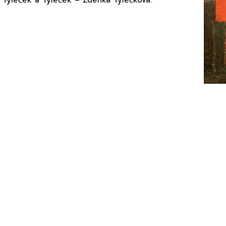
í Tyleček a Tyleček – Zdeňka Tylečková.