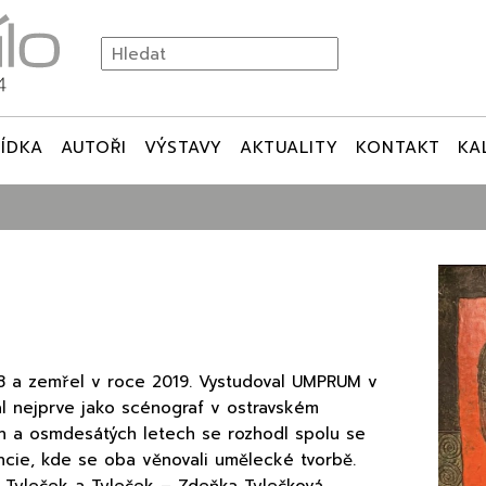
ÍDKA
AUTOŘI
VÝSTAVY
AKTUALITY
KONTAKT
KA
948 a zemřel v roce 2019. Vystudoval UMPRUM v
l nejprve jako scénograf v ostravském
h a osmdesátých letech se rozhodl spolu se
cie, kde se oba věnovali umělecké tvorbě.