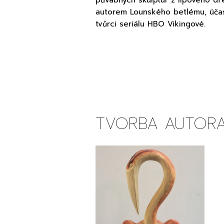
půvabných skulptur z lipového dřev
autorem Lounského betlému, účas
tvůrci seriálu HBO Vikingové.
TVORBA AUTOR