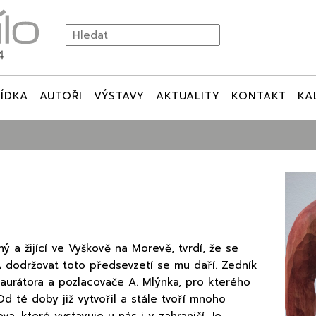
ÍDKA
AUTOŘI
VÝSTAVY
AKTUALITY
KONTAKT
KA
 a žijící ve Vyškově na Morevě, tvrdí, že se
A dodržovat toto předsevzetí se mu daří. Zedník
taurátora a pozlacovače A. Mlýnka, pro kterého
Od té doby již vytvořil a stále tvoří mnoho