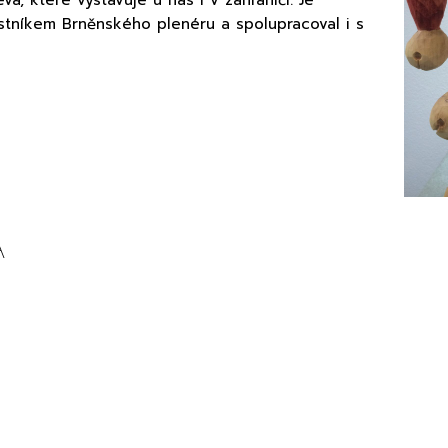
a, které vystavuje u nás i v zahraničí. Je
tníkem Brněnského plenéru a spolupracoval i s
A