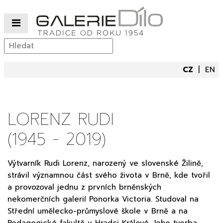
CZ
EN
LORENZ RUDI
(1945 - 2019)
Výtvarník Rudi Lorenz, narozený ve slovenské Žilině,
strávil významnou část svého života v Brně, kde tvořil
a provozoval jednu z prvních brněnských
nekomerčních galerií Ponorka Victoria. Studoval na
Střední umělecko-průmyslové škole v Brně a na
Pedagogické fakultě v Hradci Králové. Jeho tvorba