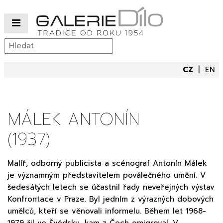
CZ
EN
MÁLEK ANTONÍN
(1937)
Malíř, odborný publicista a scénograf Antonín Málek
je významným představitelem poválečného umění. V
šedesátých letech se účastnil řady neveřejných výstav
Konfrontace v Praze. Byl jedním z výrazných dobových
umělců, kteří se věnovali informelu. Během let 1968-
1979 žil ve Švédsku, kam z Čech emigroval. V