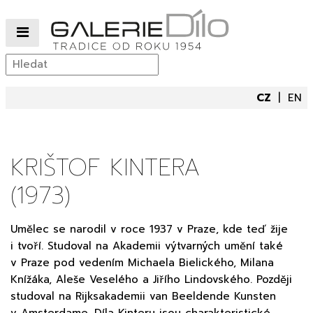
CZ
EN
KRIŠTOF KINTERA
(1973)
Umělec se narodil v roce 1937 v Praze, kde teď žije
i tvoří. Studoval na Akademii výtvarných umění také
v Praze pod vedením Michaela Bielického, Milana
Knížáka, Aleše Veselého a Jiřího Lindovského. Později
studoval na Rijksakademii van Beeldende Kunsten
v Amsterdame. Díla Kinteru jsou charakteristické