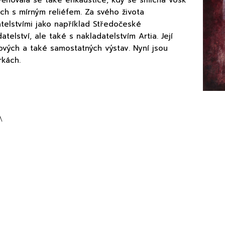
věnovala se také enkaustice, kdy se smíchá vosk
ch s mírným reliéfem. Za svého života
atelstvími jako například Středočeské
telství, ale také s nakladatelstvím Artia. Její
nových a také samostatných výstav. Nyní jsou
rkách.
A