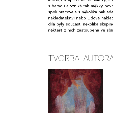
Máchův kraj. Co se technik týče 
s barvou a vzniká tak měkký povr
spolupracovala s několika naklad
nakladatelství nebo Lidové naklada
díla byly součástí několika skupi
některá z nich zastoupena ve sbí
TVORBA AUTOR