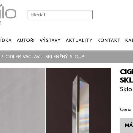
ÍDKA
AUTOŘI
VÝSTAVY
AKTUALITY
KONTAKT
KA
O
CIGLER VÁCLAV - SKLENĚNÝ SLOUP
CIG
SK
Sklo
Cena 
MÁ