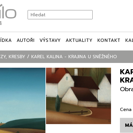
ÍDKA
AUTOŘI
VÝSTAVY
AKTUALITY
KONTAKT
KA
ZY, KRESBY
KAREL KALINA - KRAJINA U SNĚŽNÉHO
KAR
KR
Obra
Cena 
MÁ