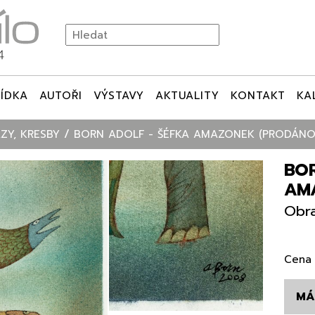
ÍDKA
AUTOŘI
VÝSTAVY
AKTUALITY
KONTAKT
KA
ZY, KRESBY
BORN ADOLF - ŠÉFKA AMAZONEK (PRODÁNO
BO
AM
Obra
Cena 
MÁ