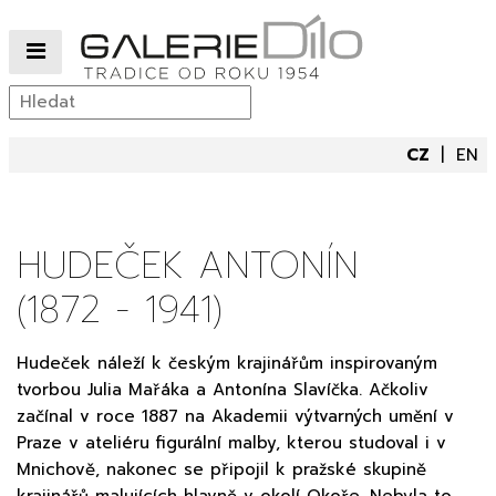
CZ
EN
HUDEČEK ANTONÍN
(1872 - 1941)
Hudeček náleží k českým krajinářům inspirovaným
tvorbou Julia Mařáka a Antonína Slavíčka. Ačkoliv
začínal v roce 1887 na Akademii výtvarných umění v
Praze v ateliéru figurální malby, kterou studoval i v
Mnichově, nakonec se připojil k pražské skupině
krajinářů malujících hlavně v okolí Okoře. Nebyla to