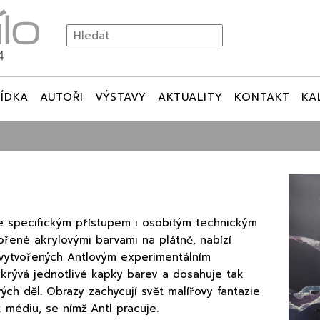
ÍDKA
AUTOŘI
VÝSTAVY
AKTUALITY
KONTAKT
KA
e specifickým přístupem i osobitým technickým
ořené akrylovými barvami na plátně, nabízí
 vytvořených Antlovým experimentálním
krývá jednotlivé kapky barev a dosahuje tak
vých děl. Obrazy zachycují svět malířovy fantazie
k médiu, se nímž Antl pracuje.